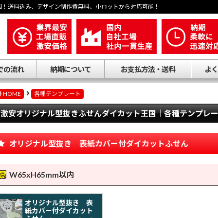
国！送料込み、デザイン制作費無料、小ロットから対応可能！
での流れ
納期について
お支払方法・送料
よく
HOME
各種テンプレート
激安オリジナル型抜きふせんダイカット王国｜各種テンプレ
オリジナル型抜き 表紙カバー付ダイカットふせん
W65xH65mm以内
オリジナル型抜き 表
紙カバー付ダイカット