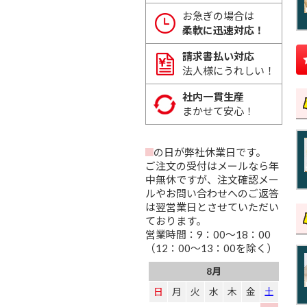
お急ぎの場合は
柔軟に迅速対応！
請求書払い対応
法人様にうれしい！
社内一貫生産
まかせて安心！
の日が弊社休業日です。
ご注文の受付はメールなら年
中無休ですが、注文確認メー
ルやお問い合わせへのご返答
は翌営業日とさせていただい
ております。
営業時間：9：00～18：00
（12：00～13：00を除く）
8月
日
月
火
水
木
金
土