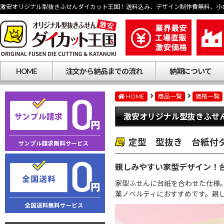
激安オリジナル型抜きふせんダイカット王国！送料込み、デザイン制作費無料、小
HOME
注文から納品までの流れ
納期について
HOME
商品一覧
価格一覧
激安オリジナル型抜きふせ
定型 型抜き 台紙付
親しみやすい家型デザイン！
家型ふせんに台紙を合わせた仕様
業ノベルティにおすすめです。親