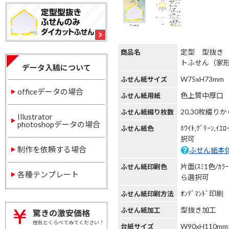
定型 型抜き
商品名
トふせん（家
データ入稿について
W75xH73mm
ふせん紙サイズ
officeデータの場合
色上質中厚口
ふせん紙用紙
20,30枚綴り
ふせん紙綴り枚数
Illustrator
photoshopデータの場合
ﾎﾜｲﾄ,ｸﾞﾘｰﾝ,ｲｴ
ふせん紙色
択可
制作を依頼する場合
ふせん紙本
片面(ｽﾐ1色/ｶﾗ
ふせん紙印刷色
各種テンプレート
ら選択可
ｵﾝﾃﾞﾏﾝﾄﾞ印刷
ふせん紙印刷方法
型抜き加工
ふせん紙加工
驚きの激安価格
他社とくらべてみてください！
W90xH110
台紙サイズ