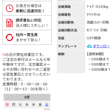
お急ぎの場合は
ｱｰﾄﾎﾟｽﾄ220kg
台紙用紙
柔軟に迅速対応！
ﾎﾜｲﾄのみ
台紙紙色
請求書払い対応
両面ﾌﾙｶﾗｰ印刷
台紙印刷色
法人様にうれしい！
ｵﾝﾃﾞﾏﾝﾄﾞ印刷
台紙印刷方法
社内一貫生産
OPP個装
包装
まかせて安心！
ダウンロ
テンプレート
【通常納期】
納期
の日が弊社休業日です。
1000個まで
ご注文の受付はメールなら年
中無休ですが、注文確認メー
5000個まで
ルやお問い合わせへのご返答
10000個ま
は翌営業日とさせていただい
ております。
営業時間：9：00～18：00
（12：00～13：00を除く）
8月
日
月
火
水
木
金
土