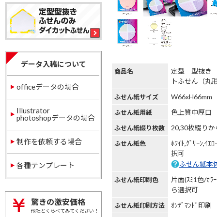
データ入稿について
定型 型抜き
商品名
トふせん（丸
officeデータの場合
W66xH66mm
ふせん紙サイズ
Illustrator
色上質中厚口
ふせん紙用紙
photoshopデータの場合
20,30枚綴り
ふせん紙綴り枚数
制作を依頼する場合
ﾎﾜｲﾄ,ｸﾞﾘｰﾝ,ｲｴ
ふせん紙色
択可
ふせん紙本
各種テンプレート
片面(ｽﾐ1色/ｶﾗ
ふせん紙印刷色
ら選択可
驚きの激安価格
ｵﾝﾃﾞﾏﾝﾄﾞ印刷
ふせん紙印刷方法
他社とくらべてみてください！