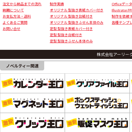
注文から納品までの流れ
制作実績
Officeデ
納期について
オリジナル 型抜き表紙カバー付き
Illustrator/
お支払方法・送料
オリジナル 型抜き台紙付き
制作を依頼
よくあるご質問
オリジナル 型抜きふせん本体のみ
各種テンプ
お問い合せ
定型 型抜き表紙カバー付き
定型 型抜き台紙付き
定型 型抜きふせん本体のみ
株式会社アーリー
ノベルティー関連