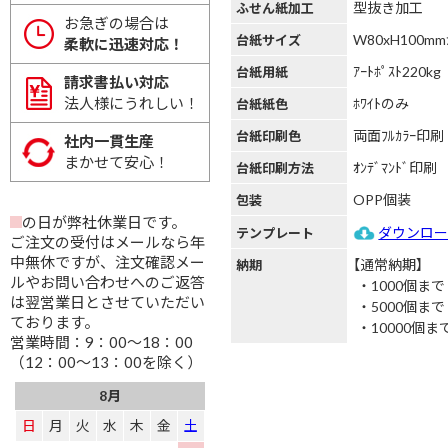
型抜き加工
ふせん紙加工
お急ぎの場合は
W80xH100
台紙サイズ
柔軟に迅速対応！
ｱｰﾄﾎﾟｽﾄ220kg
台紙用紙
請求書払い対応
法人様にうれしい！
ﾎﾜｲﾄのみ
台紙紙色
両面ﾌﾙｶﾗｰ印刷
台紙印刷色
社内一貫生産
まかせて安心！
ｵﾝﾃﾞﾏﾝﾄﾞ印刷
台紙印刷方法
OPP個装
包装
の日が弊社休業日です。
ダウンロ
テンプレート
ご注文の受付はメールなら年
中無休ですが、注文確認メー
【通常納期】
納期
ルやお問い合わせへのご返答
1000個まで
は翌営業日とさせていただい
5000個まで
ております。
10000個ま
営業時間：9：00～18：00
（12：00～13：00を除く）
8月
日
月
火
水
木
金
土