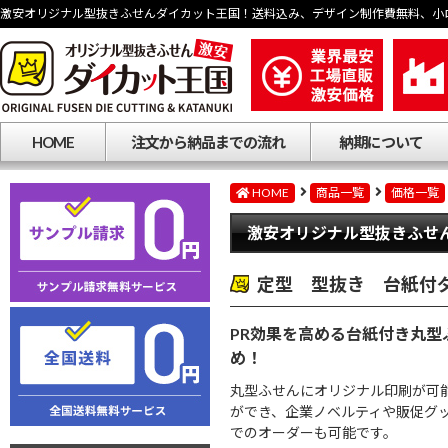
激安オリジナル型抜きふせんダイカット王国！送料込み、デザイン制作費無料、小
HOME
注文から納品までの流れ
納期について
HOME
商品一覧
価格一覧
激安オリジナル型抜きふせ
定型 型抜き 台紙付
PR効果を高める台紙付き丸
め！
丸型ふせんにオリジナル印刷が可
ができ、企業ノベルティや販促グ
でのオーダーも可能です。