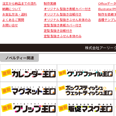
注文から納品までの流れ
制作実績
Officeデ
納期について
オリジナル 型抜き表紙カバー付き
Illustrator/
お支払方法・送料
オリジナル 型抜き台紙付き
制作を依頼
よくあるご質問
オリジナル 型抜きふせん本体のみ
各種テンプ
お問い合せ
定型 型抜き表紙カバー付き
定型 型抜き台紙付き
定型 型抜きふせん本体のみ
株式会社アーリー
ノベルティー関連