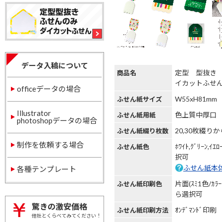
データ入稿について
定型 型抜き
商品名
イカットふせ
officeデータの場合
W55xH81mm
ふせん紙サイズ
Illustrator
色上質中厚口
ふせん紙用紙
photoshopデータの場合
20,30枚綴り
ふせん紙綴り枚数
制作を依頼する場合
ﾎﾜｲﾄ,ｸﾞﾘｰﾝ,ｲｴ
ふせん紙色
択可
ふせん紙本
各種テンプレート
片面(ｽﾐ1色/ｶﾗ
ふせん紙印刷色
ら選択可
驚きの激安価格
ｵﾝﾃﾞﾏﾝﾄﾞ印刷
ふせん紙印刷方法
他社とくらべてみてください！