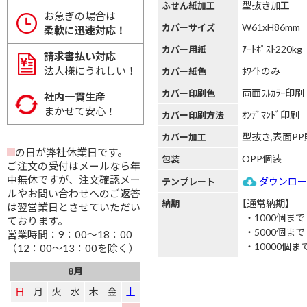
型抜き加工
ふせん紙加工
お急ぎの場合は
W61xH86mm
カバーサイズ
柔軟に迅速対応！
ｱｰﾄﾎﾟｽﾄ220kg
カバー用紙
請求書払い対応
法人様にうれしい！
ﾎﾜｲﾄのみ
カバー紙色
両面ﾌﾙｶﾗｰ印刷
カバー印刷色
社内一貫生産
まかせて安心！
ｵﾝﾃﾞﾏﾝﾄﾞ印刷
カバー印刷方法
型抜き,表面P
カバー加工
の日が弊社休業日です。
OPP個装
包装
ご注文の受付はメールなら年
中無休ですが、注文確認メー
ダウンロ
テンプレート
ルやお問い合わせへのご返答
【通常納期】
納期
は翌営業日とさせていただい
1000個まで
ております。
5000個まで
営業時間：9：00～18：00
10000個ま
（12：00～13：00を除く）
8月
日
月
火
水
木
金
土