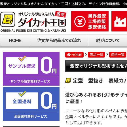
激安オリジナル型抜きふせんダイカット王国！送料込み、デザイン制作費無料、小
HOME
注文から納品までの流れ
納期について
HOME
商品一覧
価格一覧
激安オリジナル型抜きふせ
定型 型抜き 表紙カ
遊び心あふれるお化け形デザ
に最適！
ユニークなお化け形のふせんに表
企業ノベルティにおすすめです。
として活用できます。