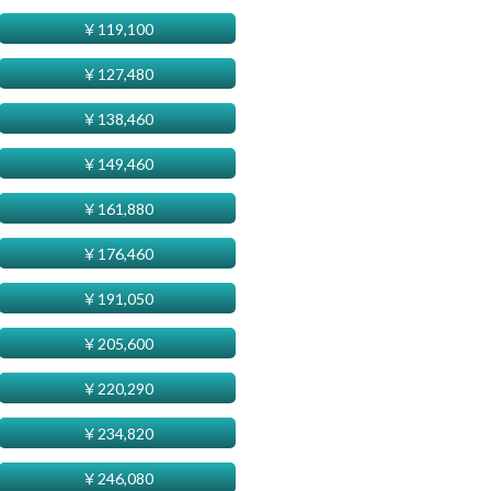
￥
119,100
￥
127,480
￥
138,460
￥
149,460
￥
161,880
￥
176,460
￥
191,050
￥
205,600
￥
220,290
￥
234,820
￥
246,080