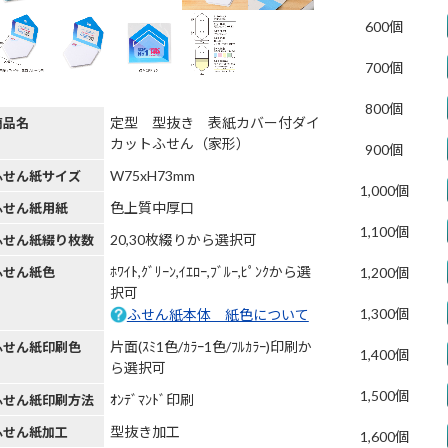
600個
700個
800個
定型 型抜き 表紙カバー付ダイ
商品名
カットふせん（家形）
900個
W75xH73mm
ふせん紙サイズ
1,000個
色上質中厚口
ふせん紙用紙
1,100個
20,30枚綴りから選択可
ふせん紙綴り枚数
ﾎﾜｲﾄ,ｸﾞﾘｰﾝ,ｲｴﾛｰ,ﾌﾞﾙｰ,ﾋﾟﾝｸから選
ふせん紙色
1,200個
択可
1,300個
ふせん紙本体 紙色について
片面(ｽﾐ1色/ｶﾗｰ1色/ﾌﾙｶﾗｰ)印刷か
ふせん紙印刷色
1,400個
ら選択可
1,500個
ｵﾝﾃﾞﾏﾝﾄﾞ印刷
ふせん紙印刷方法
型抜き加工
ふせん紙加工
1,600個