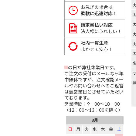
お急ぎの場合は
柔軟に迅速対応！
請求書払い対応
法人様にうれしい！
社内一貫生産
まかせて安心！
の日が弊社休業日です。
ご注文の受付はメールなら年
中無休ですが、注文確認メー
ルやお問い合わせへのご返答
は翌営業日とさせていただい
ております。
営業時間：9：00～18：00
（12：00～13：00を除く）
8月
日
月
火
水
木
金
土