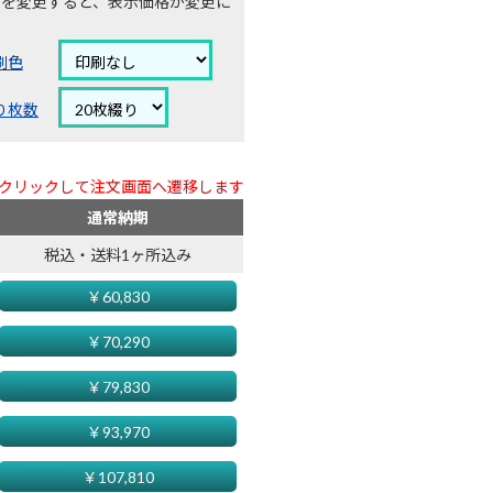
ンを変更すると、表示価格が変更に
刷色
り枚数
クリックして注文画面へ遷移します
通常納期
税込・送料1ヶ所込み
￥
60,830
￥
70,290
￥
79,830
￥
93,970
￥
107,810