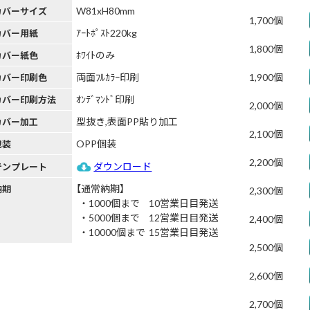
W81xH80mm
カバーサイズ
1,700個
ｱｰﾄﾎﾟｽﾄ220kg
カバー用紙
1,800個
ﾎﾜｲﾄのみ
カバー紙色
両面ﾌﾙｶﾗｰ印刷
1,900個
カバー印刷色
ｵﾝﾃﾞﾏﾝﾄﾞ印刷
カバー印刷方法
2,000個
型抜き,表面PP貼り加工
カバー加工
2,100個
OPP個装
包装
2,200個
ダウンロード
テンプレート
【通常納期】
納期
2,300個
1000個まで
10営業日目発送
5000個まで
12営業日目発送
2,400個
10000個まで
15営業日目発送
2,500個
2,600個
2,700個