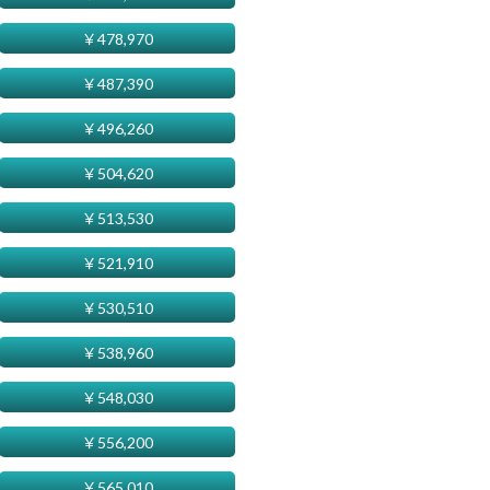
￥
478,970
￥
487,390
￥
496,260
￥
504,620
￥
513,530
￥
521,910
￥
530,510
￥
538,960
￥
548,030
￥
556,200
￥
565,010