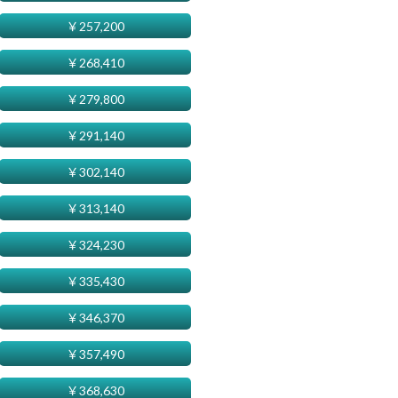
￥
257,200
￥
268,410
￥
279,800
￥
291,140
￥
302,140
￥
313,140
￥
324,230
￥
335,430
￥
346,370
￥
357,490
￥
368,630