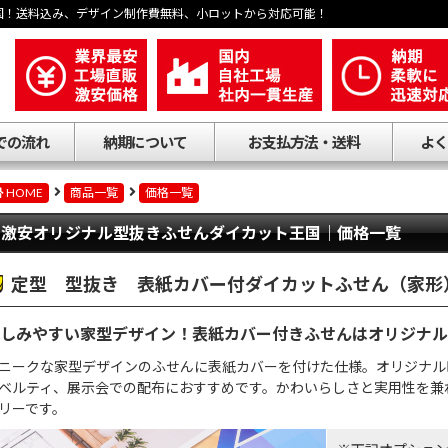
国！送料込み、デザイン制作費無料、小ロットから対応可能！
での流れ
納期について
お支払方法・送料
よく
HOME
商品一覧
価格一覧
激安オリジナル型抜きふせんダイカット王国｜価格一覧
定型 型抜き 表紙カバー付ダイカットふせん（家形
しみやすい家型デザイン！表紙カバー付きふせんはオリジナル
ニークな家型デザインのふせんに表紙カバーを付けた仕様。オリジナル
ベルティ、展示会での配布におすすめです。かわいらしさと実用性を兼
リーです。