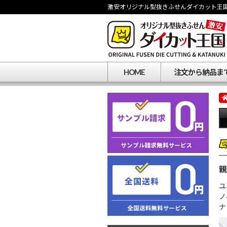
激安オリジナル型抜きふせんダイカット王
HOME
注文から納品ま
親
ユ
ノ
ナ