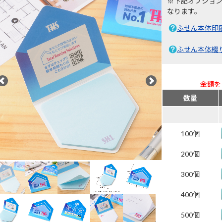
※下記オプショ
なります。
ふせん本体印
ふせん本体綴
金額を
数量
100個
200個
300個
400個
500個