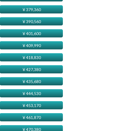
￥
379,360
￥
390,560
￥
401,600
￥
409,990
￥
418,830
￥
427,380
￥
435,680
￥
444,530
￥
453,170
￥
461,870
￥
470,380