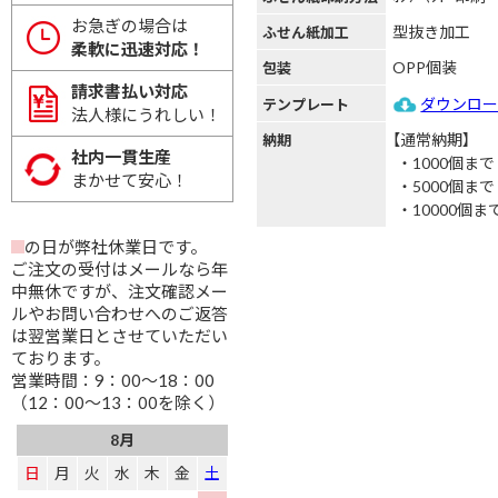
お急ぎの場合は
型抜き加工
ふせん紙加工
柔軟に迅速対応！
OPP個装
包装
請求書払い対応
ダウンロ
テンプレート
法人様にうれしい！
【通常納期】
納期
社内一貫生産
1000個まで
まかせて安心！
5000個まで
10000個ま
の日が弊社休業日です。
ご注文の受付はメールなら年
中無休ですが、注文確認メー
ルやお問い合わせへのご返答
は翌営業日とさせていただい
ております。
営業時間：9：00～18：00
（12：00～13：00を除く）
8月
日
月
火
水
木
金
土