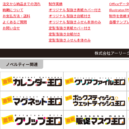
注文から納品までの流れ
制作実績
Officeデ
納期について
オリジナル 型抜き表紙カバー付き
Illustrator/
お支払方法・送料
オリジナル 型抜き台紙付き
制作を依頼
よくあるご質問
オリジナル 型抜きふせん本体のみ
各種テンプ
お問い合せ
定型 型抜き表紙カバー付き
定型 型抜き台紙付き
定型 型抜きふせん本体のみ
株式会社アーリー
ノベルティー関連