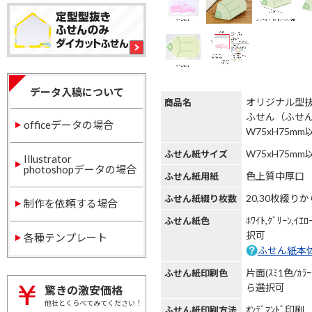
データ入稿について
オリジナル型
商品名
ふせん（ふせ
officeデータの場合
W75xH75mm
W75xH75mm
ふせん紙サイズ
Illustrator
photoshopデータの場合
色上質中厚口
ふせん紙用紙
20,30枚綴り
ふせん紙綴り枚数
制作を依頼する場合
ﾎﾜｲﾄ,ｸﾞﾘｰﾝ,ｲｴ
ふせん紙色
択可
各種テンプレート
ふせん紙本
片面(ｽﾐ1色/ｶﾗ
ふせん紙印刷色
ら選択可
驚きの激安価格
他社とくらべてみてください！
ｵﾝﾃﾞﾏﾝﾄﾞ印刷
ふせん紙印刷方法