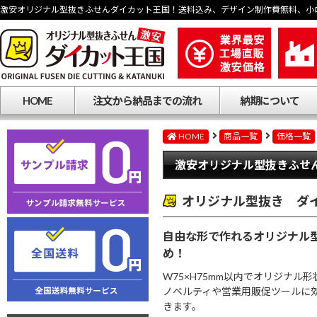
激安オリジナル型抜きふせんダイカット王国！送料込み、デザイン制作費無料、小
HOME
注文から納品までの流れ
納期について
HOME
商品一覧
価格一覧
激安オリジナル型抜きふせ
オリジナル型抜き ダイ
自由な形で作れるオリジナル
め！
W75×H75mm以内でオリジナ
ノベルティや営業用販促ツールに
きます。